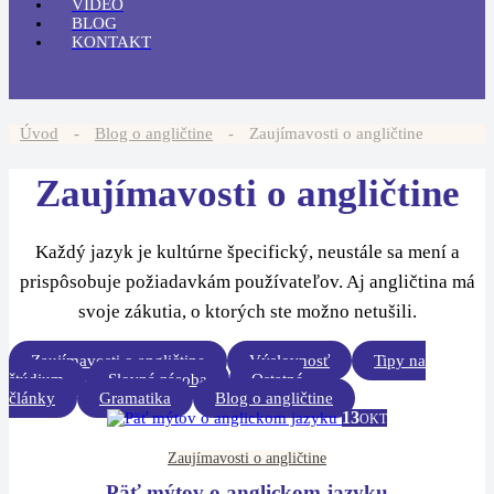
VIDEO
BLOG
KONTAKT
Úvod
-
Blog o angličtine
-
Zaujímavosti o angličtine
Zaujímavosti o angličtine
Každý jazyk je kultúrne špecifický, neustále sa mení a
prispôsobuje požiadavkám používateľov. Aj angličtina má
svoje zákutia, o ktorých ste možno netušili.
Zaujímavosti o angličtine
Výslovnosť
Tipy na
štúdium
Slovná zásoba
Ostatné
články
Gramatika
Blog o angličtine
13
OKT
Zaujímavosti o angličtine
Päť mýtov o anglickom jazyku