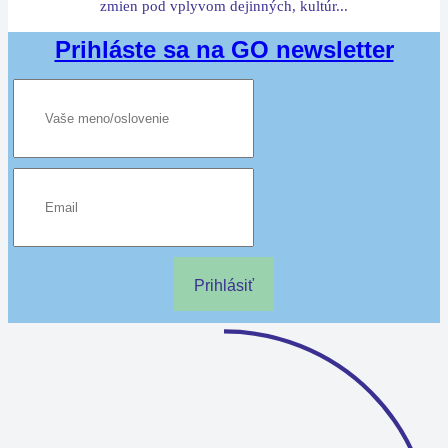
zmien pod vplyvom dejinných, kultúr...
Prihláste sa na GO newsletter
Prihlásiť