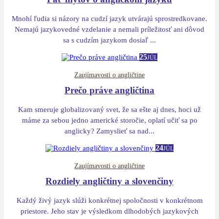
Mnohí ľudia si názory na cudzí jazyk utvárajú sprostredkovane.
Nemajú jazykovedné vzdelanie a nemali príležitosť ani dôvod
sa s cudzím jazykom dosiaľ ...
25
JÚL
Zaujímavosti o angličtine
Prečo práve angličtina
Kam smeruje globalizovaný svet, že sa ešte aj dnes, hoci už
máme za sebou jedno americké storočie, oplatí učiť sa po
anglicky? Zamyslieť sa nad...
24
JÚL
Zaujímavosti o angličtine
Rozdiely angličtiny a slovenčiny
Každý živý jazyk slúži konkrétnej spoločnosti v konkrétnom
priestore. Jeho stav je výsledkom dlhodobých jazykových