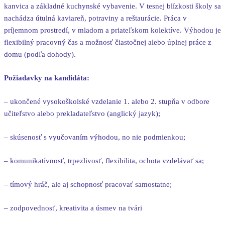
kanvica a základné kuchynské vybavenie. V tesnej blízkosti školy sa
nachádza útulná kaviareň, potraviny a reštaurácie. Práca v
príjemnom prostredí, v mladom a priateľskom kolektíve. Výhodou je
flexibilný pracovný čas a možnosť čiastočnej alebo úplnej práce z
domu (podľa dohody).
Požiadavky na kandidáta:
– ukončené vysokoškolské vzdelanie 1. alebo 2. stupňa v odbore
učiteľstvo alebo prekladateľstvo (anglický jazyk);
– skúsenosť s vyučovaním výhodou, no nie podmienkou;
– komunikatívnosť, trpezlivosť, flexibilita, ochota vzdelávať sa;
– tímový hráč, ale aj schopnosť pracovať samostatne;
– zodpovednosť, kreativita a úsmev na tvári