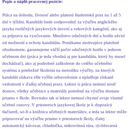
Popis a náplň pracovnej pozície:
Práca na dohodu, živnosť alebo platenú študentskú prax na 1 až 5
dní v týždni. Kandidát bude zodpovedný za výučbu anglického
jazyka rozličných jazykových úrovní a vekových kategórií, ako aj
za prípravu na vyučovanie. Množstvo odučených dní a hodín závisí
od možností a ochoty kandidáta. Ponúkame motivujúce platobné
ohodnotenie, garantujeme väčší počet odučených hodín v jednom
učebnom dni (práca je teda vhodná aj pre kandidáta, ktorý by musel
dochádzať), ako aj podrobné zaškolenie do celého učebného
systému a priebežné školenia na metodiku výučby, na ktorých
kandidát získava ešte vyššie sebavedomie a uplatňuje získané
vedomosti v ďalšej učebnej praxi. Lektor si prácu nemusí nosiť
domov, všetky učebnice a materiály potrebné na výučbu dostane
priamo v škole. Rovnako tak si lektor nemusí chystať svoje vlastné
učebné osnovy. V priestoroch jazykovej školy je k dispozícii
tlačiareň, wi-fi a knižnica učebných materiálov, a teda sa lektor môže
pripravovať na výučbu priamo v priestoroch školy, ďalej
automatický kávovar, chladnička, mikrovlnná rúra, rýchlovarná