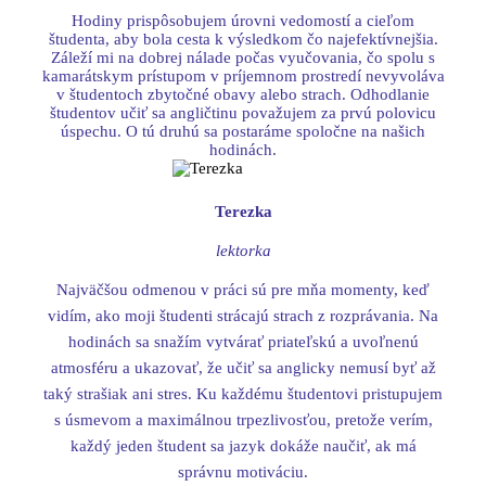
Hodiny prispôsobujem úrovni vedomostí a cieľom
študenta, aby bola cesta k výsledkom čo najefektívnejšia.
Záleží mi na dobrej nálade počas vyučovania, čo spolu s
kamarátskym prístupom v príjemnom prostredí nevyvoláva
v študentoch zbytočné obavy alebo strach. Odhodlanie
študentov učiť sa angličtinu považujem za prvú polovicu
úspechu. O tú druhú sa postaráme spoločne na našich
hodinách.
Terezka
lektorka
Najväčšou odmenou v práci sú pre mňa momenty, keď
vidím, ako moji študenti strácajú strach z rozprávania. Na
hodinách sa snažím vytvárať priateľskú a uvoľnenú
atmosféru a ukazovať, že učiť sa anglicky nemusí byť až
taký strašiak ani stres. Ku každému študentovi pristupujem
s úsmevom a maximálnou trpezlivosťou, pretože verím,
každý jeden študent sa jazyk dokáže naučiť, ak má
správnu motiváciu.