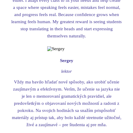
either. I adapt every class to fit your needs and help create
a space where speaking feels easier, mistakes feel normal,
and progress feels real. Because confidence grows when
learning feels human. My greatest reward is seeing students
stop translating in their heads and start expressing
themselves naturally.
Sergey
lektor
Vždy ma bavilo hľadať nové spôsoby, ako urobiť učenie
zaujímavým a efektívnym. Verím, že učenie sa jazyka nie
je len o memorovaní gramatických pravidiel, ale
predovšetkým o objavovaní nových možností a radosti z
pokroku. Na svojich hodinách sa snažím prispôsobiť
materiály aj prístup tak, aby bolo každé stretnutie užitočné,
živé a zaujímavé – pre študenta aj pre mňa.