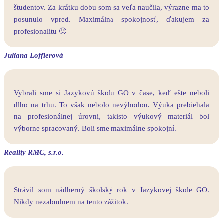
študentov. Za krátku dobu som sa veľa naučila, výrazne ma to
posunulo vpred. Maximálna spokojnosť, ďakujem za
profesionalitu 🙂
Juliana Lofflerová
Vybrali sme si Jazykovú školu GO v čase, keď ešte neboli
dlho na trhu. To však nebolo nevýhodou. Výuka prebiehala
na profesionálnej úrovni, takisto výukový materiál bol
výborne spracovaný. Boli sme maximálne spokojní.
Reality RMC, s.r.o.
Strávil som nádherný školský rok v Jazykovej škole GO.
Nikdy nezabudnem na tento zážitok.