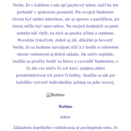
Verím, že v každom z nás spí jazykový talent, stačí ho len
prebudiť v správnom prostredí. Pre svojich študentov
chcem byť nielen lektorkou, ale aj oporou a parťáčkou, pri
ktorej môžu byť sami sebou. Na mojich hodinách sa preto
netreba báť chýb, na nich sa predsa učíme a rastieme.
Povedzte čokoľvek, dobré aj zlé, dôležité je hovoriť.
Verím, že sa budeme navzájom učiť a z hodín si odnesiete
okrem vedomostí aj dobrú náladu. Ak niečo nepôjde,
snažím sa poučky hodiť za hlavu a vysvetliť študentom, o
čo ide cez niečo čo ich baví, zaujíma alebo
prostredníctvom ich práce či hobby. Snažím sa tak pre
každého vytvoriť individuálny prístup na jeho rozvoj.
Robino
lektor
Základom úspešného vzdelávania je pochopenie toho, čo