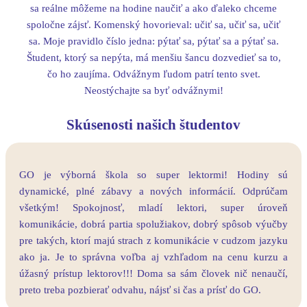
sa reálne môžeme na hodine naučiť a ako ďaleko chceme
spoločne zájsť. Komenský hovorieval: učiť sa, učiť sa, učiť
sa. Moje pravidlo číslo jedna: pýtať sa, pýtať sa a pýtať sa.
Študent, ktorý sa nepýta, má menšiu šancu dozvedieť sa to,
čo ho zaujíma. Odvážnym ľudom patrí tento svet.
Neostýchajte sa byť odvážnymi!
Skúsenosti našich študentov
GO je výborná škola so super lektormi! Hodiny sú
dynamické, plné zábavy a nových informácií. Odprúčam
všetkým! Spokojnosť, mladí lektori, super úroveň
komunikácie, dobrá partia spolužiakov, dobrý spôsob výučby
pre takých, ktorí majú strach z komunikácie v cudzom jazyku
ako ja. Je to správna voľba aj vzhľadom na cenu kurzu a
úžasný prístup lektorov!!! Doma sa sám človek nič nenaučí,
preto treba pozbierať odvahu, nájsť si čas a prísť do GO.