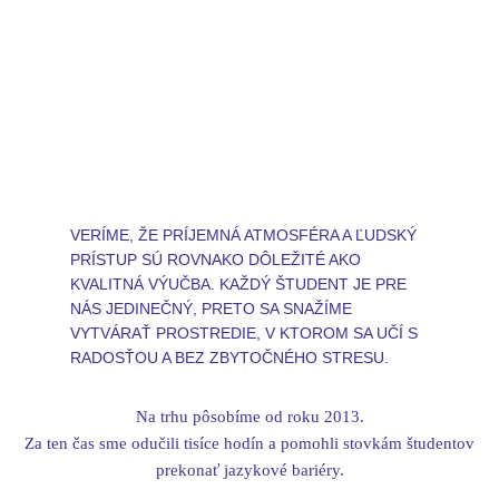
VERÍME, ŽE PRÍJEMNÁ ATMOSFÉRA A ĽUDSKÝ
PRÍSTUP SÚ ROVNAKO DÔLEŽITÉ AKO
KVALITNÁ VÝUČBA. KAŽDÝ ŠTUDENT JE PRE
NÁS JEDINEČNÝ, PRETO SA SNAŽÍME
VYTVÁRAŤ PROSTREDIE, V KTOROM SA UČÍ S
RADOSŤOU A BEZ ZBYTOČNÉHO STRESU.
Na trhu pôsobíme od roku 2013.
Za ten čas sme odučili tisíce hodín a pomohli stovkám študentov
prekonať jazykové bariéry.