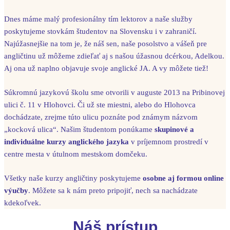
Dnes máme malý profesionálny tím lektorov a naše služby
poskytujeme stovkám študentov na Slovensku i v zahraničí.
Najúžasnejšie na tom je, že náš sen, naše posolstvo a vášeň pre
angličtinu už môžeme zdieľať aj s našou úžasnou dcérkou, Adelkou.
Aj ona už naplno objavuje svoje anglické JA. A vy môžete tiež!
Súkromnú jazykovú školu sme otvorili v auguste 2013 na Pribinovej
ulici č. 11 v Hlohovci. Či už ste miestni, alebo do Hlohovca
dochádzate, zrejme túto ulicu poznáte pod známym názvom
„kocková ulica“. Našim študentom ponúkame
skupinové a
individuálne kurzy anglického jazyka
v príjemnom prostredí v
centre mesta v útulnom mestskom domčeku.
Všetky naše kurzy angličtiny poskytujeme
osobne aj formou online
výučby
. Môžete sa k nám preto pripojiť, nech sa nachádzate
kdekoľvek.
Náš prístup