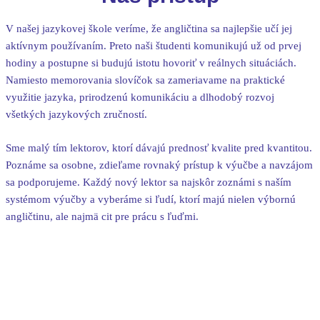
V našej jazykovej škole veríme, že angličtina sa najlepšie učí jej
aktívnym používaním. Preto naši študenti komunikujú už od prvej
hodiny a postupne si budujú istotu hovoriť v reálnych situáciách.
Namiesto memorovania slovíčok sa zameriavame na praktické
využitie jazyka, prirodzenú komunikáciu a dlhodobý rozvoj
všetkých jazykových zručností.
Sme malý tím lektorov, ktorí dávajú prednosť kvalite pred kvantitou.
Poznáme sa osobne, zdieľame rovnaký prístup k výučbe a navzájom
sa podporujeme. Každý nový lektor sa najskôr zoznámi s naším
systémom výučby a vyberáme si ľudí, ktorí majú nielen výbornú
angličtinu, ale najmä cit pre prácu s ľuďmi.