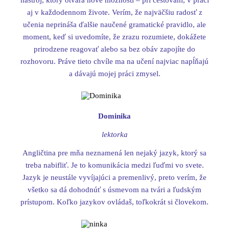
nástroj, ktorý otvára nové možnosti – pri cestovaní, v práci
aj v každodennom živote. Verím, že najväčšiu radosť z
učenia neprináša ďalšie naučené gramatické pravidlo, ale
moment, keď si uvedomíte, že zrazu rozumiete, dokážete
prirodzene reagovať alebo sa bez obáv zapojíte do
rozhovoru. Práve tieto chvíle ma na učení najviac napĺňajú
a dávajú mojej práci zmysel.
Dominika
lektorka
Angličtina pre mňa neznamená len nejaký jazyk, ktorý sa
treba nabifliť. Je to komunikácia medzi ľuďmi vo svete.
Jazyk je neustále vyvíjajúci a premenlivý, preto verím, že
všetko sa dá dohodnúť s úsmevom na tvári a ľudským
prístupom. Koľko jazykov ovládaš, toľkokrát si človekom.