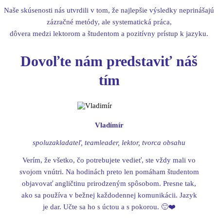
Naše skúsenosti nás utvrdili v tom, že najlepšie výsledky neprinášajú
zázračné metódy, ale systematická práca,
dôvera medzi lektorom a študentom a pozitívny prístup k jazyku.
Dovoľte nám predstaviť náš
tím
Vladímír
spoluzakladateľ, teamleader, lektor, tvorca obsahu
Verím, že všetko, čo potrebujete vedieť, ste vždy mali vo
svojom vnútri. Na hodinách preto len pomáham študentom
objavovať angličtinu prirodzeným spôsobom. Presne tak,
ako sa používa v bežnej každodennej komunikácii. Jazyk
je dar. Učte sa ho s úctou a s pokorou. 🙂❤️