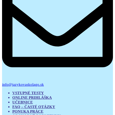
info@jazykovaskolago.sk
VSTUPNÉ TESTY
ONLINE PRIHLÁŠKA
UČEBNICE
FAQ – ČASTÉ OTÁZKY
PONUKA PRÁCE