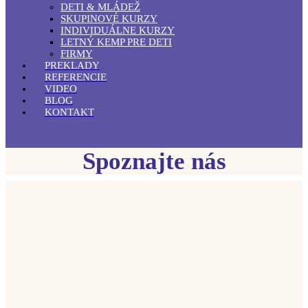
DETI & MLÁDEŽ
SKUPINOVÉ KURZY
INDIVIDUÁLNE KURZY
LETNÝ KEMP PRE DETI
FIRMY
PREKLADY
REFERENCIE
VIDEO
BLOG
KONTAKT
Spoznajte nás