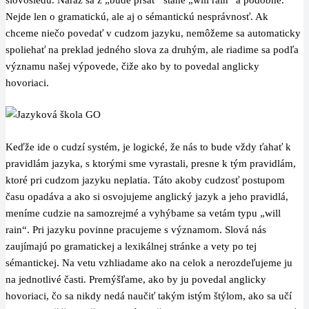
Nejde len o gramatickú, ale aj o sémantickú nesprávnosť. Ak
chceme niečo povedať v cudzom jazyku, nemôžeme sa automaticky
spoliehať na preklad jedného slova za druhým, ale riadime sa podľa
významu našej výpovede, čiže ako by to povedal anglicky
hovoriaci.
Keďže ide o cudzí systém, je logické, že nás to bude vždy ťahať k
pravidlám jazyka, s ktorými sme vyrastali, presne k tým pravidlám,
ktoré pri cudzom jazyku neplatia. Táto akoby cudzosť postupom
času opadáva a ako si osvojujeme anglický jazyk a jeho pravidlá,
meníme cudzie na samozrejmé a vyhýbame sa vetám typu „will
rain“. Pri jazyku povinne pracujeme s významom. Slová nás
zaujímajú po gramatickej a lexikálnej stránke a vety po tej
sémantickej. Na vetu vzhliadame ako na celok a nerozdeľujeme ju
na jednotlivé časti. Premýšľame, ako by ju povedal anglicky
hovoriaci, čo sa nikdy nedá naučiť takým istým štýlom, ako sa učí