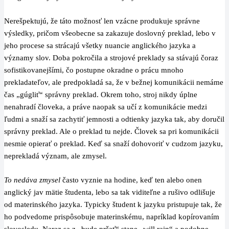
Nerešpektujú, že táto možnosť len vzácne produkuje správne
výsledky, pričom všeobecne sa zakazuje doslovný preklad, lebo v
jeho procese sa strácajú všetky nuancie anglického jazyka a
významy slov. Doba pokročila a strojové preklady sa stávajú čoraz
sofistikovanejšími, čo postupne okradne o prácu mnoho
prekladateľov, ale predpokladá sa, že v bežnej komunikácii nemáme
čas „gúgliť“ správny preklad. Okrem toho, stroj nikdy úplne
nenahradí človeka, a práve naopak sa učí z komunikácie medzi
ľudmi a snaží sa zachytiť jemnosti a odtienky jazyka tak, aby doručil
správny preklad. Ale o preklad tu nejde. Človek sa pri komunikácii
nesmie opierať o preklad. Keď sa snaží dohovoriť v cudzom jazyku,
neprekladá význam, ale zmysel.
To nedáva zmysel
často vyznie na hodine, keď ten alebo onen
anglický jav mätie študenta, lebo sa tak viditeľne a rušivo odlišuje
od materinského jazyka. Typicky študent k jazyku pristupuje tak, že
ho podvedome prispôsobuje materinskému, napríklad kopírovaním
slovosledu. Naraz sa z „bude pršať“ stane „will rain“ a podobne.