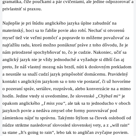
gramatika, čiže poučkami a pár cvičeniami, ale jedine odpozorovať a
privlastniť si praxou.
Najlepšie je pri štúdiu anglického jazyka úplne zabudnúť na
materinský, hoci sa to ľahšie povie ako robí. Nechať si otvorenú
myseľ tiež vie veľmi pomôcť a popravde to môžeme považovať za
najťažšiu radu, ktorú možno ponúknuť práve z toho dôvodu, že je
nám prirodzené spochybňovať to, čo je cudzie. Nakoniec, učiť sa
anglický jazyk nie je vždy jednoduché a vyžaduje si dlhší čas aj
preto, že náš vlastný mozog nás brzdí, núti k doslovným prekladom
a neustále sa snaží cudzí jazyk prispôsobiť domácemu. Pravidelný
kontakt s anglickým jazykom sa o toto vie postarať, či už hovoríme
o pozeraní správ, seriálov, rozprávok, alebo konverzácie na a mimo
hodín. Jedine vtedy si uvedomíme, že slovenské
„Chýbaš mi“
je
opakom anglického
„I miss you“
, ale tak sa to jednoducho v oboch
jazykoch povie a nedáva zmysel obe formy porovnávať pod
zámienkou nájsť tu správnu. Takýmto štýlom sa človek oslobodí od
núdze striktne nasledovať slovosled slovenskej vety, a z „will rain“
sa stane „It’s going to rain“, lebo tak to angličan zvyčajne poviem.