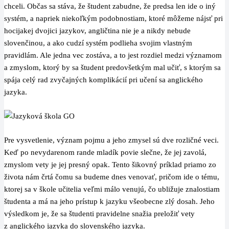
chceli. Občas sa stáva, že študent zabudne, že predsa len ide o iný
systém, a napriek niekoľkým podobnostiam, ktoré môžeme nájsť pri
hocijakej dvojici jazykov, angličtina nie je a nikdy nebude
slovenčinou, a ako cudzí systém podlieha svojim vlastným
pravidlám. Ale jedna vec zostáva, a to jest rozdiel medzi významom
a zmyslom, ktorý by sa študent predovšetkým mal učiť, s ktorým sa
spája celý rad zvyčajných komplikácií pri učení sa anglického
jazyka.
Pre vysvetlenie, význam pojmu a jeho zmysel sú dve rozličné veci.
Keď po nevydarenom rande mladík povie slečne, že jej zavolá,
zmyslom vety je jej presný opak. Tento šikovný príklad priamo zo
života nám črtá čomu sa budeme dnes venovať, pričom ide o tému,
ktorej sa v škole učitelia veľmi málo venujú, čo ubližuje znalostiam
študenta a má na jeho prístup k jazyku všeobecne zlý dosah. Jeho
výsledkom je, že sa študenti pravidelne snažia preložiť vety
z anglického jazyka do slovenského jazyka.