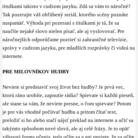
titulkami takisto v cudzom jazyku. Zdá sa vám to náročné?
Tak pozerajte váš obľúbený seriál, ktorého scény poznáte
naspamäť. Výhoda pri pozeraní s titulkami je tá, že sa
naučíte nejaké slovo nielen písať, ale aj vyslovovať. Pre
náročnejších odporúčame pozrieť si zahraničné televízie,
správy v cudzom jazyku, pre mladších rozprávky či videá na
internete.
PRE MILOVNÍKOV HUDBY
Neviete si predstaviť svoj život bez hudby? Je prvá vec,
ktorú ráno urobíte, zapnutie rádia? Spievate si každú pieseň,
ale stane sa vám, že neviete presne, o čom spievate? Potom
je pre vás vhodné počúvať hudbu a pritom čítať text,
preložiť si ho alebo stačí nájsť preklad na internete a učiť sa
takýmto spôsobom nové slová, ale aj celé frázy. Je to opäť
zábavná forma učenia, teda učíte sa a ani neviete, že sa učíte.