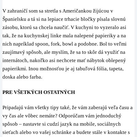
V zahraničí som sa stretla s Američankou žijúcou v
Španielsku a tá si na lepiace trhacie bločky písala slovnú
zásobu, ktorú sa chcela naučiť. V kuchyni to vyzeralo asi
tak, že na kuchynskej linke mala nalepené papieriky a na
nich napríklad spoon, fork, bowl a podobne. Bol to veľmi
zaujímavý spôsob, ale myslím, že sa to skôr dá využiť na
internátoch, nakoľko asi nechcete mať nábytok oblepený
papierikmi. Inou možnosťou je aj tabuľová fólia, tapeta,
doska alebo farba.
PRE VŠETKÝCH OSTATNÝCH
Pripadajú vám všetky tipy také, že vám zaberajú veľa času a
vy čas ale vôbec nemáte? Odporúčam vám jednoduchý
spôsob – nastavte si cudzí jazyk na mobile, sociálnych
sieťach alebo vo vašej schránke a budete stále v kontakte s