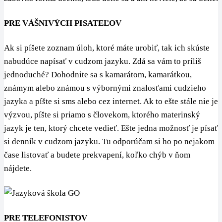
PRE VÁŠNIVÝCH PISATEĽOV
Ak si píšete zoznam úloh, ktoré máte urobiť, tak ich skúste
nabudúce napísať v cudzom jazyku. Zdá sa vám to príliš
jednoduché? Dohodnite sa s kamarátom, kamarátkou,
známym alebo známou s výbornými znalosťami cudzieho
jazyka a píšte si sms alebo cez internet. Ak to ešte stále nie je
výzvou, píšte si priamo s človekom, ktorého materinský
jazyk je ten, ktorý chcete vedieť. Ešte jedna možnosť je písať
si denník v cudzom jazyku. Tu odporúčam si ho po nejakom
čase listovať a budete prekvapení, koľko chýb v ňom
nájdete.
PRE TELEFONISTOV