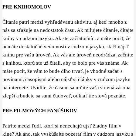
PRE KNIHOMOLOV
Čítanie patrí medzi vyhľadávanú aktivitu, aj keď mnoho z
nás sa sťažuje na nedostatok času. Ak milujete čítanie, čítajte
knihy v cudzom jazyku. Ak ste začiatočníci a máte pocit, že
nemáte dostatočné vedomosti v cudzom jazyku, stačí nájsť
knihu pre vašu úroveň. Ak vás ale úroveň neodrádza, začnite
s knihou, ktorú ste už čítali, aby to bolo pre vás známe. Ak
máte pocit, že vám to bude dlho trvať, je vhodné začať s
novinami, časopismi alebo nájsť si články v cudzom jazyku
na internete. Uvidíte, že časom sa určite vaša slovná zásoba
zlepší a budete sa sami čudovať, odkiaľ tie slová poznáte.
PRE FILMOVÝCH FANÚŠIKOV
Patríte medzi ľudí, ktorí si nenechajú ujsť žiadny film v
kine? Ak áno, tak vyskúšajte pozerať film v cudzom jazyku s