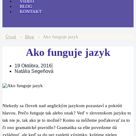
VIDEO
BLOG
KONTAKT
Úvod
-
Blog
-
Ako funguje jazyk
Ako funguje jazyk
19 Októbra, 2016
Natália Segeňová
Niekedy sa človek nad anglickým jazykom pozastaví a pokrúti
hlavou. Prečo funguje tak alebo onak? Veď v slovenskom jazyku to
tak nie je, tak ako je to možné? Komu sa môžeme poďakovať za to
či ono gramatické pravidlo? Gramatika sa ešte povedzme dá
zvládnuť, ale keď sa do nej zapletú výnimky, krútime nielen