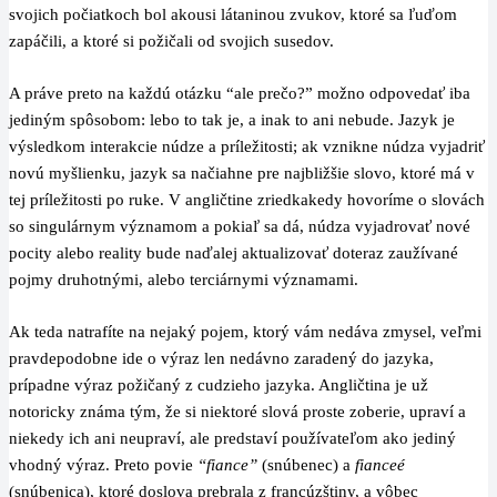
svojich počiatkoch bol akousi látaninou zvukov, ktoré sa ľuďom
zapáčili, a ktoré si požičali od svojich susedov.
A práve preto na každú otázku “ale prečo?” možno odpovedať iba
jediným spôsobom: lebo to tak je, a inak to ani nebude. Jazyk je
výsledkom interakcie núdze a príležitosti; ak vznikne núdza vyjadriť
novú myšlienku, jazyk sa načiahne pre najbližšie slovo, ktoré má v
tej príležitosti po ruke. V angličtine zriedkakedy hovoríme o slovách
so singulárnym významom a pokiaľ sa dá, núdza vyjadrovať nové
pocity alebo reality bude naďalej aktualizovať doteraz zaužívané
pojmy druhotnými, alebo terciárnymi významami.
Ak teda natrafíte na nejaký pojem, ktorý vám nedáva zmysel, veľmi
pravdepodobne ide o výraz len nedávno zaradený do jazyka,
prípadne výraz požičaný z cudzieho jazyka. Angličtina je už
notoricky známa tým, že si niektoré slová proste zoberie, upraví a
niekedy ich ani neupraví, ale predstaví používateľom ako jediný
vhodný výraz. Preto povie
“fiance”
(snúbenec) a
fianceé
(snúbenica), ktoré doslova prebrala z francúzštiny, a vôbec