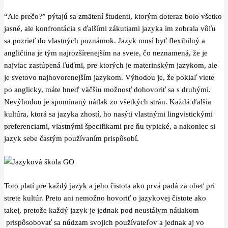
“Ale prečo?” pýtajú sa zmätení študenti, ktorým doteraz bolo všetko
jasné, ale konfrontácia s ďalšími zákutiami jazyka im zobrala vôľu
sa pozrieť do vlastných poznámok. Jazyk musí byť flexibilný a
angličtina je tým najrozšírenejším na svete, čo neznamená, že je
najviac zastúpená ľuďmi, pre ktorých je materinským jazykom, ale
je svetovo najhovorenejším jazykom. Výhodou je, že pokiaľ viete
po anglicky, máte hneď väčšiu možnosť dohovoriť sa s druhými.
Nevýhodou je spomínaný nátlak zo všetkých strán. Každá ďalšia
kultúra, ktorá sa jazyka zhostí, ho nasýti vlastnými lingvistickými
preferenciami, vlastnými špecifikami pre ňu typické, a nakoniec si
jazyk sebe častým používaním prispôsobí.
Toto platí pre každý jazyk a jeho čistota ako prvá padá za obeť pri
strete kultúr. Preto ani nemožno hovoriť o jazykovej čistote ako
takej, pretože každý jazyk je jednak pod neustálym nátlakom
prispôsobovať sa núdzam svojich používateľov a jednak aj vo