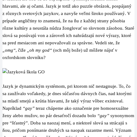
hlavami, ale aj očami. Jazyk je totiž ako puzzle obrázok, pospájaný
z rôznych svetových jazykov, a navyše veľmi široko používaný. V
prípade angličtiny to znamená, že na ňu z každej strany pôsobia
rôzne kultúry a neustála núdza žonglovať so slovnom zásobou. Staré
slová sa posúvajú von a zároveň ich nahrádzajú nové výrazy, ktoré
sa pred mesiacom ani nepovažovali za správne. Vedeli ste, že
„omg“
, čiže
„oh my god“
(och môj bože) už môžete nájsť v
oxfordskom slovníku?
Jazyk je dynamickým systémom, pri ktorom nič nestagnuje. To, čo
sa zaužívalo voľakedy, je dnes súčasťou dávnych čias, nad ktorými
sa mladí smejú a krútia hlavami, že taký výraz vôbec existoval.
Napríklad
“gay”
teraz chápeme ako označenie pre homosexuálne
ženy alebo mužov, no pár desaťročí dozadu bolo
“gay”
synonymom
pre “šťastný”. Doba sa naozaj mení, a niektoré slová sa strácajú s
ňou, pričom ponímanie druhých sa naopak razantne mení. Význam