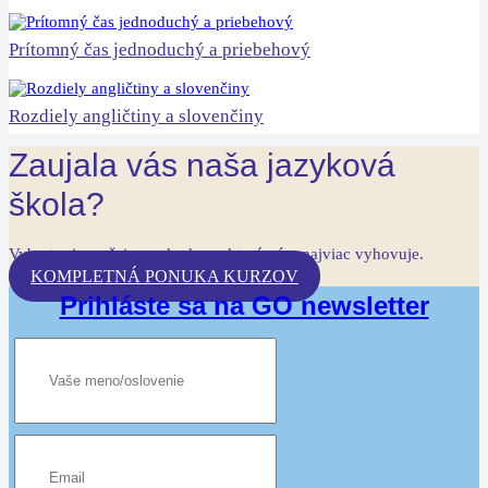
Prítomný čas jednoduchý a priebehový
Rozdiely angličtiny a slovenčiny
Zaujala vás naša jazyková
škola?
Vyberte si z našej ponuky kurz, ktorý vám najviac vyhovuje.
KOMPLETNÁ PONUKA KURZOV
Prihláste sa na GO newsletter