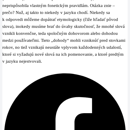
neprispôsobila vlastným fonetickým pravidlám. Otázka znie –
prečo? Nuž, aj takto to niekedy v jazyku chodí. Niekedy sa
k odpovedi môžeme dopátrať etymologicky (čiže hľadať pôvod
slova), inokedy musíme brať do úvahy skutočnosť, že mnohé slová
vznikli konvenčne, teda spoločným dohovorom alebo dohodou
medzi používateľmi. Tieto „dohody“ mohli vzniknúť pred stovkami
rokov, no tiež vznikajú neustále vplyvom každodenných udalostí,
ktoré si vyžadujú nové slová na ich pomenovanie, a ktoré predtým
v jazyku nejestvovali.