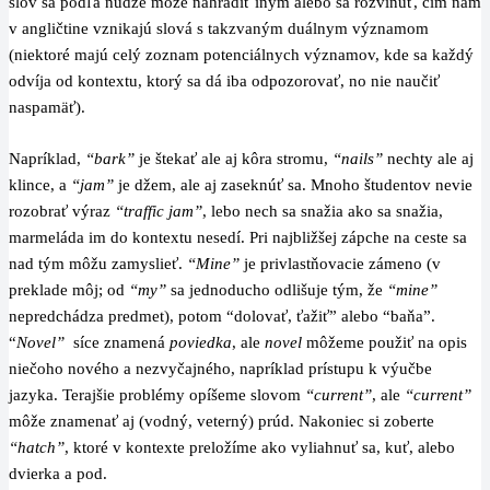
slov sa podľa núdze môže nahradiť iným alebo sa rozvinúť, čím nám
v angličtine vznikajú slová s takzvaným duálnym významom
(niektoré majú celý zoznam potenciálnych významov, kde sa každý
odvíja od kontextu, ktorý sa dá iba odpozorovať, no nie naučiť
naspamäť).
Napríklad,
“bark”
je štekať ale aj kôra stromu,
“nails”
nechty ale aj
klince, a
“jam”
je džem, ale aj zaseknúť sa. Mnoho študentov nevie
rozobrať výraz
“traffic jam”
, lebo nech sa snažia ako sa snažia,
marmeláda im do kontextu nesedí. Pri najbližšej zápche na ceste sa
nad tým môžu zamyslieť.
“Mine”
je privlastňovacie zámeno (v
preklade môj; od
“my”
sa jednoducho odlišuje tým, že
“mine”
nepredchádza predmet), potom “dolovať, ťažiť” alebo “baňa”.
“
Novel”
síce znamená
poviedka
, ale
novel
môžeme použiť na opis
niečoho nového a nezvyčajného, napríklad prístupu k výučbe
jazyka. Terajšie problémy opíšeme slovom
“current”
, ale
“current”
môže znamenať aj (vodný, veterný) prúd. Nakoniec si zoberte
“hatch”
, ktoré v kontexte preložíme ako vyliahnuť sa, kuť, alebo
dvierka a pod.