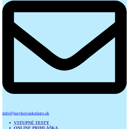
info@jazykovaskolago.sk
VSTUPNÉ TESTY
ONLINE PRIHLÁŠKA