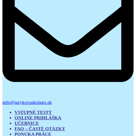
info@jazykovaskolago.sk
VSTUPNÉ TESTY
ONLINE PRIHLÁŠKA
UČEBNICE
FAQ – ČASTÉ OTÁZKY
PONUKA PRÁCE