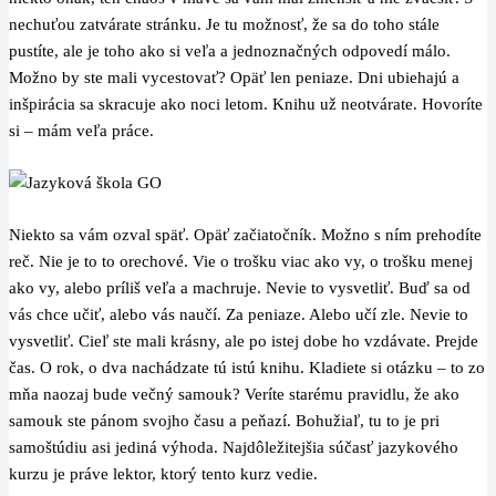
nechuťou zatvárate stránku. Je tu možnosť, že sa do toho stále
pustíte, ale je toho ako si veľa a jednoznačných odpovedí málo.
Možno by ste mali vycestovať? Opäť len peniaze. Dni ubiehajú a
inšpirácia sa skracuje ako noci letom. Knihu už neotvárate. Hovoríte
si – mám veľa práce.
Niekto sa vám ozval späť. Opäť začiatočník. Možno s ním prehodíte
reč. Nie je to to orechové. Vie o trošku viac ako vy, o trošku menej
ako vy, alebo príliš veľa a machruje. Nevie to vysvetliť. Buď sa od
vás chce učiť, alebo vás naučí. Za peniaze. Alebo učí zle. Nevie to
vysvetliť. Cieľ ste mali krásny, ale po istej dobe ho vzdávate. Prejde
čas. O rok, o dva nachádzate tú istú knihu. Kladiete si otázku – to zo
mňa naozaj bude večný samouk? Veríte starému pravidlu, že ako
samouk ste pánom svojho času a peňazí. Bohužiaľ, tu to je pri
samoštúdiu asi jediná výhoda. Najdôležitejšia súčasť jazykového
kurzu je práve lektor, ktorý tento kurz vedie.