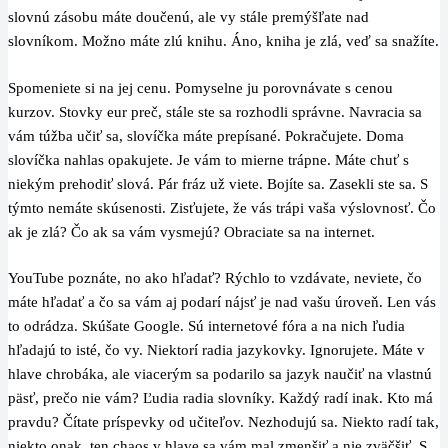
slovnú zásobu máte doučenú, ale vy stále premýšľate nad
slovníkom. Možno máte zlú knihu. Áno, kniha je zlá, veď sa snažíte.
Spomeniete si na jej cenu. Pomyselne ju porovnávate s cenou
kurzov. Stovky eur preč, stále ste sa rozhodli správne. Navracia sa
vám túžba učiť sa, slovíčka máte prepísané. Pokračujete. Doma
slovíčka nahlas opakujete. Je vám to mierne trápne. Máte chuť s
niekým prehodiť slová. Pár fráz už viete. Bojíte sa. Zasekli ste sa. S
týmto nemáte skúsenosti. Zisťujete, že vás trápi vaša výslovnosť. Čo
ak je zlá? Čo ak sa vám vysmejú? Obraciate sa na internet.
YouTube poznáte, no ako hľadať? Rýchlo to vzdávate, neviete, čo
máte hľadať a čo sa vám aj podarí nájsť je nad vašu úroveň. Len vás
to odrádza. Skúšate Google. Sú internetové fóra a na nich ľudia
hľadajú to isté, čo vy. Niektorí radia jazykovky. Ignorujete. Máte v
hlave chrobáka, ale viacerým sa podarilo sa jazyk naučiť na vlastnú
päsť, prečo nie vám? Ľudia radia slovníky. Každý radí inak. Kto má
pravdu? Čítate príspevky od učiteľov. Nezhodujú sa. Niekto radí tak,
niekto onak, ten chaos v hlave sa vám mal zmenšiť a nie zväčšiť. S