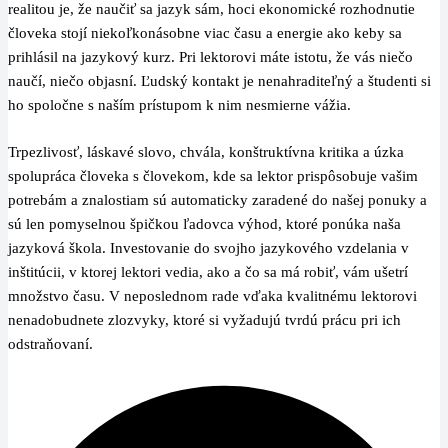
realitou je, že naučiť sa jazyk sám, hoci ekonomické rozhodnutie
človeka stojí niekoľkonásobne viac času a energie ako keby sa
prihlásil na jazykový kurz. Pri lektorovi máte istotu, že vás niečo
naučí, niečo objasní. Ľudský kontakt je nenahraditeľný a študenti si
ho spoločne s naším prístupom k nim nesmierne vážia.
Trpezlivosť, láskavé slovo, chvála, konštruktívna kritika a úzka
spolupráca človeka s človekom, kde sa lektor prispôsobuje vašim
potrebám a znalostiam sú automaticky zaradené do našej ponuky a
sú len pomyselnou špičkou ľadovca výhod, ktoré ponúka naša
jazyková škola. Investovanie do svojho jazykového vzdelania v
inštitúcii, v ktorej lektori vedia, ako a čo sa má robiť, vám ušetrí
množstvo času. V neposlednom rade vďaka kvalitnému lektorovi
nenadobudnete zlozvyky, ktoré si vyžadujú tvrdú prácu pri ich
odstraňovaní.