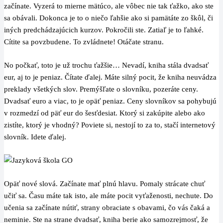
začínate. Vyzerá to mierne mätúco, ale vôbec nie tak ťažko, ako ste
sa obávali. Dokonca je to o niečo ľahšie ako si pamätáte zo škôl, či
iných predchádzajúcich kurzov. Pokročili ste. Zatiaľ je to ľahké.
Cítite sa povzbudene. To zvládnete! Otáčate stranu.
No počkať, toto je už trochu ťažšie… Nevadí, kniha stála dvadsať
eur, aj to je peniaz. Čítate ďalej. Máte silný pocit, že kniha neuvádza
preklady všetkých slov. Premýšľate o slovníku, pozeráte ceny.
Dvadsať euro a viac, to je opäť peniaz. Ceny slovníkov sa pohybujú
v rozmedzí od päť eur do šesťdesiat. Ktorý si zakúpite alebo ako
zistíte, ktorý je vhodný? Poviete si, nestojí to za to, stačí internetový
slovník. Idete ďalej.
Opäť nové slová. Začínate mať plnú hlavu. Pomaly strácate chuť
učiť sa. Času máte tak isto, ale máte pocit vyťaženosti, nechute. Do
učenia sa začínate nútiť, strany obraciate s obavami, čo vás čaká a
neminie. Ste na strane dvadsať, kniha berie ako samozrejmosť, že