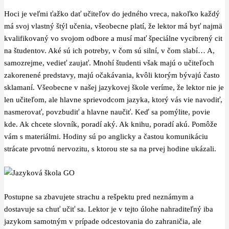
Hoci je veľmi ťažko dať učiteľov do jedného vreca, nakoľko každý
má svoj vlastný štýl učenia, všeobecne platí, že lektor má byť najmä
kvalifikovaný vo svojom odbore a musí mať špeciálne vycibrený cit
na študentov. Aké sú ich potreby, v čom sú silní, v čom slabí… A,
samozrejme, vedieť zaujať. Mnohí študenti však majú o učiteľoch
zakorenené predstavy, majú očakávania, kvôli ktorým bývajú často
sklamaní. Všeobecne v našej jazykovej škole veríme, že lektor nie je
len učiteľom, ale hlavne sprievodcom jazyka, ktorý vás vie navodiť,
nasmerovať, povzbudiť a hlavne naučiť. Keď sa pomýlite, povie
kde. Ak chcete slovník, poradí aký. Ak knihu, poradí akú. Pomôže
vám s materiálmi. Hodiny sú po anglicky a častou komunikáciu
strácate prvotnú nervozitu, s ktorou ste sa na prvej hodine ukázali.
Postupne sa zbavujete strachu a rešpektu pred neznámym a
dostavuje sa chuť učiť sa. Lektor je v tejto úlohe nahraditeľný iba
jazykom samotným v prípade odcestovania do zahraničia, ale