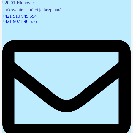
920 01 Hlohovec
parkovanie na ulici je bezplatné
+421 910 949 594
+421 907 896 536