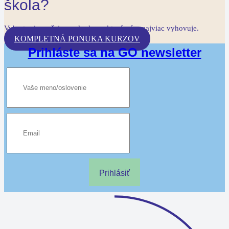
škola?
Vyberte si z našej ponuky kurz, ktorý vám najviac vyhovuje.
KOMPLETNÁ PONUKA KURZOV
Prihláste sa na GO newsletter
Prihlásiť