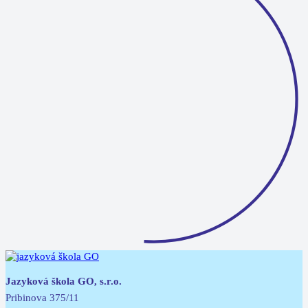
Jazyková škola GO, s.r.o.
Pribinova 375/11